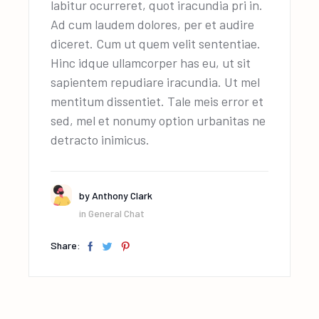
labitur ocurreret, quot iracundia pri in.
Ad cum laudem dolores, per et audire
diceret. Cum ut quem velit sententiae.
Hinc idque ullamcorper has eu, ut sit
sapientem repudiare iracundia. Ut mel
mentitum dissentiet. Tale meis error et
sed, mel et nonumy option urbanitas ne
detracto inimicus.
by
Anthony Clark
in
General Chat
Share: