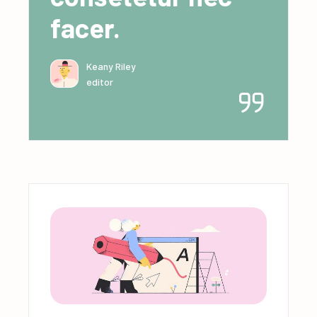
facer.
Keany Riley
editor