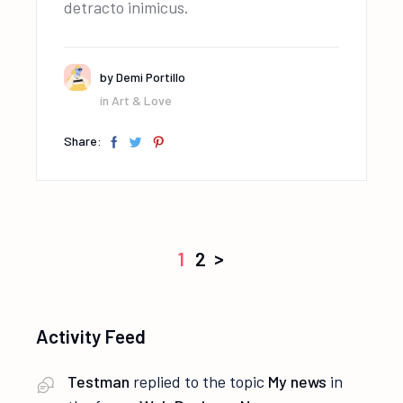
detracto inimicus.
by
Demi Portillo
in
Art & Love
Share:
Posts
>
1
2
navigation
Activity Feed
Testman
replied to the topic
My news
in