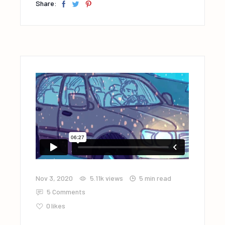
Share:
Nov 3, 2020
5.11k
views
5 min read
5 Comments
0
likes