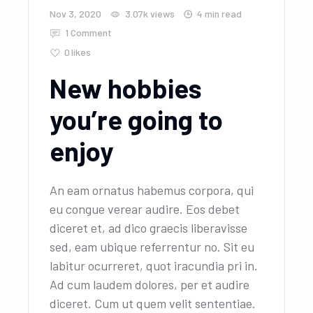
Nov 3, 2020
3.07k
views
4 min read
1 Comment
0
likes
New hobbies
you’re going to
enjoy
An eam ornatus habemus corpora, qui
eu congue verear audire. Eos debet
diceret et, ad dico graecis liberavisse
sed, eam ubique referrentur no. Sit eu
labitur ocurreret, quot iracundia pri in.
Ad cum laudem dolores, per et audire
diceret. Cum ut quem velit sententiae.