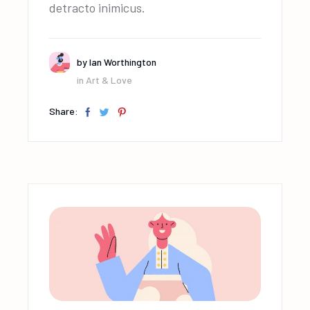
detracto inimicus.
by
Ian Worthington
in
Art & Love
Share: