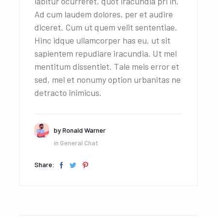
labitur ocurreret, quot iracundia pri in.
Ad cum laudem dolores, per et audire
diceret. Cum ut quem velit sententiae.
Hinc idque ullamcorper has eu, ut sit
sapientem repudiare iracundia. Ut mel
mentitum dissentiet. Tale meis error et
sed, mel et nonumy option urbanitas ne
detracto inimicus.
by
Ronald Warner
in
General Chat
Share: