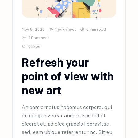
Nov 5, 2020
1.54k
views
5 min read
1 Comment
0
likes
Refresh your
point of view with
new art
An eam ornatus habemus corpora, qui
eu congue verear audire. Eos debet
diceret et, ad dico graecis liberavisse
sed, eam ubique referrentur no. Sit eu