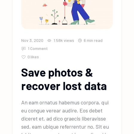
Nov 3, 2020
1.58k
views
6 min read
1 Comment
0
likes
Save photos &
recover lost data
An eam ornatus habemus corpora, qui
eu congue verear audire. Eos debet
diceret et, ad dico graecis liberavisse
sed, eam ubique referrentur no. Sit eu