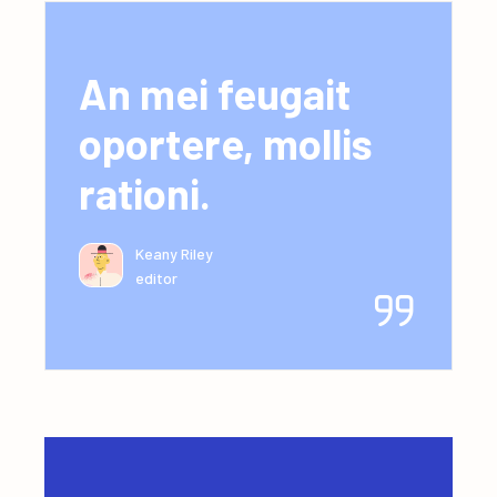
An mei feugait
oportere, mollis
rationi.
Keany Riley
editor