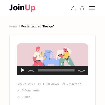
Home
Posts tagged "Design"
Audio
00:00
00:00
Player
Feb 23, 2021
1.52k
views
4 min read
0 Comments
2
likes