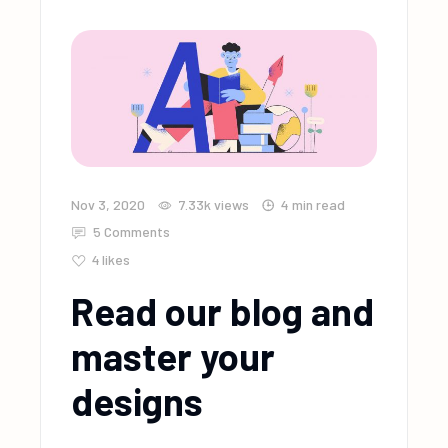
Nov 3, 2020
7.33k
views
4 min read
5 Comments
4
likes
Read our blog and
master your
designs