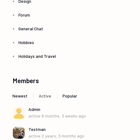
Design
Forum
General Chat
Hobbies
Holidays and Travel
Members
|
|
Newest
Active
Popular
Admin
active 8 months, 3 weeks ago
Testman
active 2 years, 3 months ago