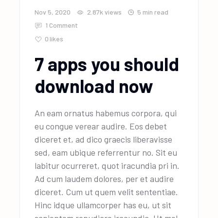
Nov 5, 2020
2.87k
views
5 min read
1 Comment
0
likes
7 apps you should
download now
An eam ornatus habemus corpora, qui
eu congue verear audire. Eos debet
diceret et, ad dico graecis liberavisse
sed, eam ubique referrentur no. Sit eu
labitur ocurreret, quot iracundia pri in.
Ad cum laudem dolores, per et audire
diceret. Cum ut quem velit sententiae.
Hinc idque ullamcorper has eu, ut sit